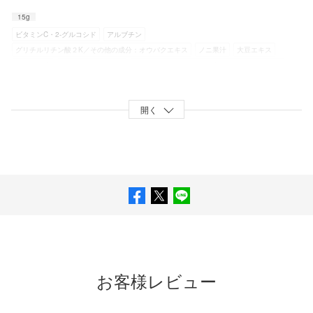
15g
ビタミンC・2-グルコシド
アルブチン
グリチルリチン酸２K／その他の成分：オウバクエキス
ノニ果汁
大豆エキス
ライム果汁
ローズマリーエキス
ジラウロイルグルタミン酸リシンナトリウム液
オレンジ果汁
黒砂糖エキス
ヒメフウロエキス
メリッサエキス
レモン果汁
オウゴンエキス
レモングラス抽出液
イザヨイバラエキス
パイナップルセラミド
開く
サンザシエキス
タイソウエキス
グレープフルーツエキス
リンゴエキス
ビルベリー葉エキス
水添大豆リン脂質
シュガースクワラン
エチルヘキサン酸セチル
1,3−プロパンジオール
ベヘニルアルコール
濃グリセリン
BG
SEステアリン酸グリセリル
1,2−ペンタンジオール
アラキルグルコシド・アラキルアルコール・ベヘニルアルコール
ステアリン酸ポリグリセリル
POE硬化ヒマシ油
グリコシルトレハロース・水添デンプン分解物混合溶液
メドウフォーム油
ジメチコン
アクリル酸・メタクリル酸アルキル共重合体
グリセリンエチルヘキシルエーテル
グリセリン脂肪酸エステル
キサンタンガム
エタノール
天然ビタミンE
ピロ亜硫酸Na
水酸化Na
無水クエン酸
ジエチレントリアミン5酢酸5Na液
ヒドロキシエタンジホスホン酸液
お客様レビュー
フェノキシエタノール
香料