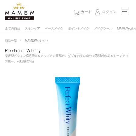
カート
ログイン
全ての商品
スキンケア
ベースメイク
ポイントメイク
メイクツール
MAMEWセレ
店舗メニュー
商品一覧
MAMEWセレクト
総合トップ
Perfect Whity
安定型ビタミンC誘導体＆アルブチン高配合。ダブルの美白成分で透明感のあるトーンアッ
サロン会員 - ログイン／会員登録
プ肌へ。※医薬部外品
メイク・エステのご予約
店舗一覧
サービスメニュー
MAMEWについて
スタッフ紹介
お知らせ
キャンペーン情報