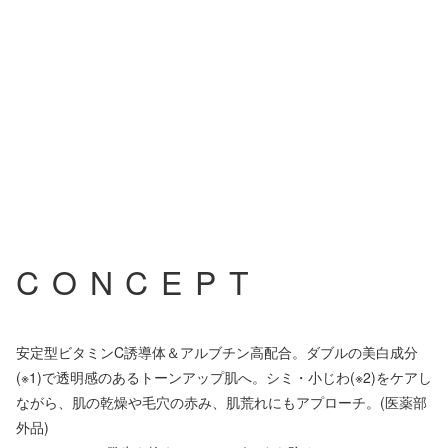
お客様サポート
採用情報
YouTube
Facebook
Instagram
CONCEPT
メイクレッスンビ
X
LINE
フォーアフター
安定型ビタミンC誘導体＆アルブチン高配合。ダブルの美白成分
(※1)で透明感のあるトーンアップ肌へ。シミ・小じわ(※2)をケアし
ながら、肌の乾燥や毛穴の赤み、肌荒れにもアプローチ。(医薬部
外品)