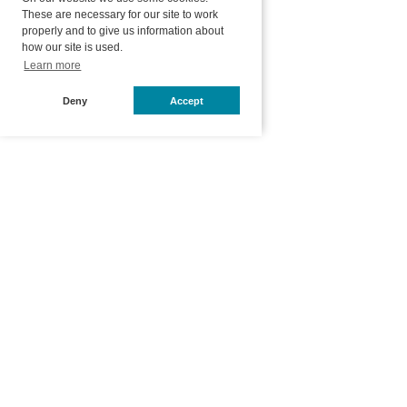
These are necessary for our site to work
properly and to give us information about
how our site is used.
Learn more
Deny
Accept
ホーム
オンラインショップ
商品一覧
Perfect Whity
店舗
総合トップ