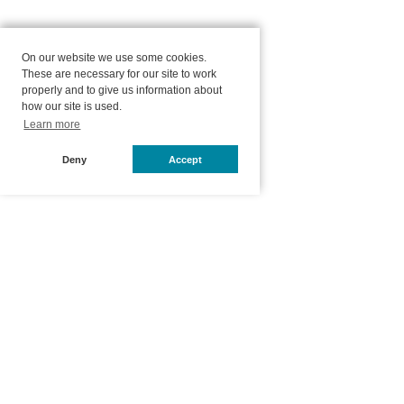
On our website we use some cookies.
These are necessary for our site to work
properly and to give us information about
how our site is used.
Learn more
Deny
Accept
ホーム
店舗
総合トップ