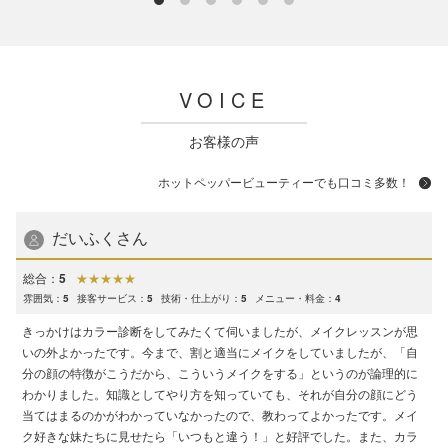
VOICE
お客様の声
ホットペッパービューティーでも口コミ多数！
だいふくさん
総合：
5
雰囲気：
5
接客サービス：
5
技術・仕上がり：
5
メニュー・料金：
4
きっかけはカラー診断をしてみたくて伺いましたが、メイクレッスンが思
いの外よかったです。今まで、割と適当にメイクをしていましたが、「自
分の顔の特徴がこうだから、こういうメイクをする」というのが論理的に
わかりました。知識としてやり方を知っていても、それが自分の顔にどう
当てはまるのかがわかっていなかったので、教わってよかったです。メイ
ク好きな妹たちに見せたら「いつもと違う！」と好評でした。また、カラ