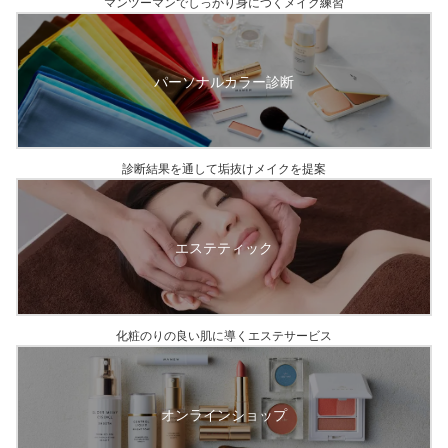
マンツーマンでしっかり身につくメイク練習
お客様サポート
採用情報
パーソナルカラー診断
診断結果を通して垢抜けメイクを提案
YouTube
Facebook
Instagram
エステティック
メイクレッスンビ
X
LINE
フォーアフター
化粧のりの良い肌に導く
エステサービス
オンラインショップ