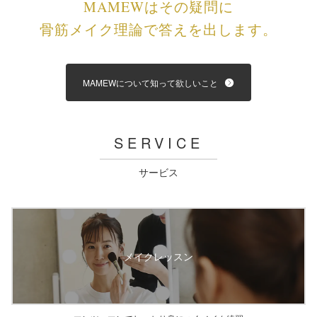
MAMEWはその疑問に
通販メニュー
骨筋メイク理論で答えを出します。
オンラインショップ トップ
ショップ会員 - ログイン／会員登録
MAMEWについて知って欲しいこと
カートを見る
商品一覧
SERVICE
定期コースのご案内
サービス
会員ランク制度のご案内
ショッピングガイド
お知らせ
キャンペーン情報
メイクレッスン
その他