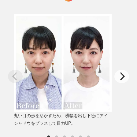
丸い目の形を活かすため、横幅を出し下瞼にアイ
アイ
シャドウをプラスして目力UP。
で、
す。