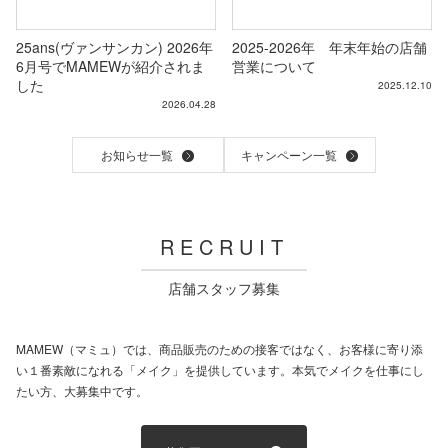
イクをして頂いたのですが出来上がりも理論に基づいたメイクをするとこ
んなに変わるのかと驚きました。自分の顔にあったメイクのポイントをわ
かりやすくまとめたメモを頂けるのもありがたかったです。また担当のス
25ans(ヴァンサンカン) 2026年
2025-2026年 年末年始の店舗
6月号でMAMEWが紹介されま
営業について
タッフの方はもちろん他のスタッフの方々も優しく親切丁寧で本当に行っ
した
2025.12.10
てよかったです。ありがとうございました
2026.04.28
りこさん
お知らせ一覧
キャンペーン一覧
総合：
5
雰囲気：
5
接客サービス：
5
技術・仕上がり：
5
メニュー・料金：
4
人前に露出する機会が増えたため、セルフプロデュースという意味でもメ
RECRUIT
イクの方法を見直したいと思い予約しました。具体的な分析を踏まえ、改
善点をわかりやすくご説明頂き、非常にわかりやすく納得感がありまし
店舗スタッフ募集
た。復習用の解説シートも頂いたので、自身でも再現しやすかったです。
ビフォーアフターを見ても、明らかな違いがありましたし、新しい発見多
く非常に勉強になりました。本当に予約して良かったです。
MAMEW（マミュ）では、商品販売のための接客ではなく、お客様に寄り添
い１番素敵になれる「メイク」を提供しています。本気でメイクを仕事にし
たい方、大募集中です。
ずっきーさん
総合：
5