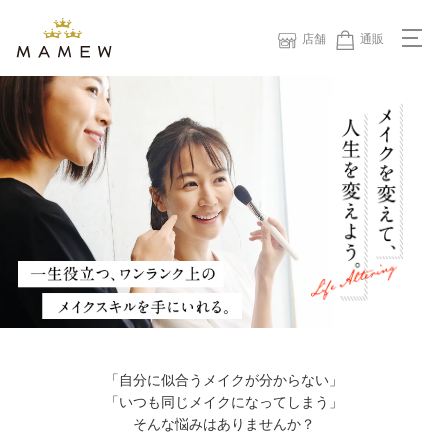
店舗
通販
店舗メニュー
総合トップ
サロン会員 - ログイン／会員登録
メイク・エステのご予約
店舗一覧
サービスメニュー
MAMEWについて
スタッフ紹介
「自分に似合うメイクが分からない」
「いつも同じメイクになってしまう」
お知らせ
そんな悩みはありませんか？
キャンペーン情報