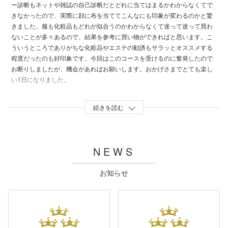
ー診断もネットや雑誌の自己診断だとどれに当てはまるかわからなくてで
きなかったので、実際に顔に布を当ててこんなにも印象が変わるのかと驚
きました。服も化粧品もどれが似合うのかわからなくて迷って迷って買わ
ないことが多々あるので、結果を参考に買い物ができればと思います。こ
ういうところでありがちな化粧品やエステの勧誘もサラッとオススメする
程度だったのも好印象です。今回はこのコースを受けるのに奮発したので
お断りしましたが、機会があればお願いします。おかげさまでとても楽し
い1日になりました。
はなさん
総合：
5
雰囲気：
5
接客サービス：
5
技術・仕上がり：
5
メニュー・料金：
5
NEWS
パーソナルカラー診断を1番に受けたくてせっかくなので骨筋診断というも
のを軽い気持ちで受けました。骨筋診断というものがどういうものかあま
お知らせ
り理解しないでいったのですが本当にやってみてよかったです。正しいシ
ェイディングの位置やハイライトの位置がよくわかりました！こんなに自
分の顔と向き合ったのははじめてでした。自分の顔のタイプや骨格などを
わかりやすく丁寧に説明して頂き自分の顔立ちにあったメイクの色使いや
方法をとてもよく理解することができました。また診断結果に基づいたメ