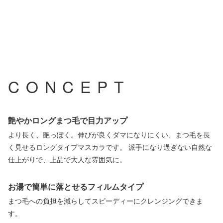
お客様サポート
採用情報
CONCEPT
YouTube
Facebook
Instagram
艶やかロングまつ毛で目力アップ
より長く、艶っぽく。伸びが良くダマになりにくい、まつ毛を長
く見せるロングタイプマスカラです。 派手になり過ぎない自然な
メイクレッスンビ
X
LINE
フォーアフター
仕上がりで、上品で大人な雰囲気に。
お湯で簡単に落とせるフィルムタイプ
まつ毛への負担を減らしてスピーディーにクレンジングできま
す。