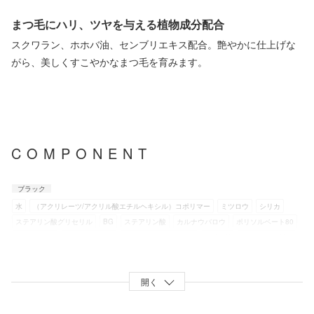
まつ毛にハリ、ツヤを与える植物成分配合
スクワラン、ホホバ油、センブリエキス配合。艶やかに仕上げな
がら、美しくすこやかなまつ毛を育みます。
COMPONENT
ブラック
水
（アクリレーツ/アクリル酸エチルヘキシル）コポリマー
ミツロウ
シリカ
ステアリン酸グリセリル
BG
ステアリン酸
カルナウバロウ
ポリソルベート80
ラウレス-21
キサンタンガム
フェノキソエタノール
水酸化K
デヒドロ酢酸Na
PVP
シメチコン
トコフェロール
加水分解コラーゲン
スクワラン
ホホバ種子油
センブリエキス
ヒアルロン酸Na
アルニカ花エキス
モモ葉エキス
開く
カミツレ花エキス
ナイロン-6
酸化鉄
グンジョウ