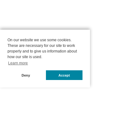
On our website we use some cookies.
These are necessary for our site to work
properly and to give us information about
how our site is used.
Learn more
Deny
Accept
ホーム
オンラインショップ
商品一覧
ナチュラルラッシュマスカ