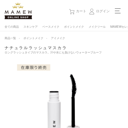
カート
ログイン
全ての商品
スキンケア
ベースメイク
ポイントメイク
メイクツール
MAMEWセレ
店舗メニュー
商品一覧
ポイントメイク
アイメイク
総合トップ
ナチュラルラッシュマスカラ
ロングラッシュタイプのマスカラ。汗や水にも負けないウォータープルーフ
サロン会員 - ログイン／会員登録
メイク・エステのご予約
店舗一覧
サービスメニュー
MAMEWについて
スタッフ紹介
お知らせ
キャンペーン情報