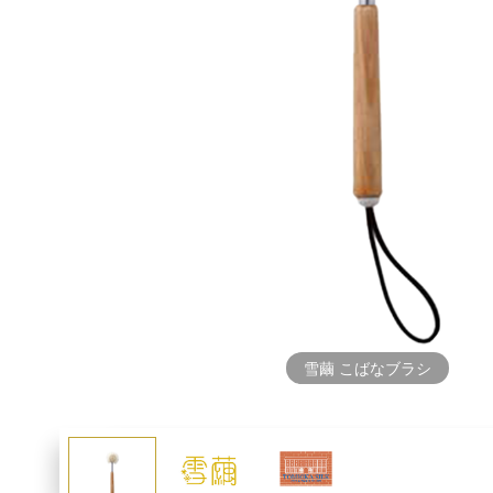
雪繭 こばなブラシ