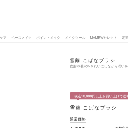
ケア
ベースメイク
ポイントメイク
メイクツール
店舗メニュー
MAMEWセレクト
定
総合トップ
雪繭 こばなブラシ
皮脂や毛穴をきれいにしながら潤いを
メイク・エステのご
サービスメニュー
税込10,000円以上お買い上げで送
スタッフ紹介
雪繭 こばなブラシ
キャンペーン情報
通常価格
個数変