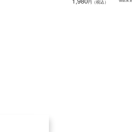
1,980
円（税込）
通販メニュー
オンラインショップ
カートを見る
定期コースのご案内
ショッピングガイド
キャンペーン情報
その他
お客様サポート