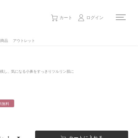
カート
ログイン
期商品
アウトレット
サロン会員 - ログイン／会員登録
残し、気になる小鼻をすっきりツルリン肌に
予約
店舗一覧
MAMEWについて
料無料
お知らせ
カートに入れる
更