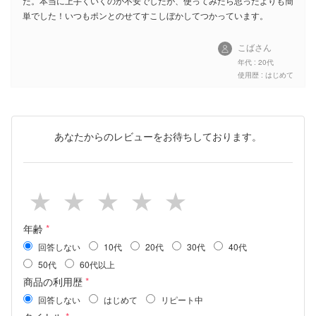
た。本当に上手くいくのか不安でしたが、使ってみたら思ったよりも簡
単でした！いつもポンとのせてすこしぼかしてつかっています。
こばさん
年代 : 20代
使用歴 : はじめて
あなたからのレビューをお待ちしております。
年齢
*
回答しない
10代
20代
30代
40代
50代
60代以上
商品の利用歴
*
回答しない
はじめて
リピート中