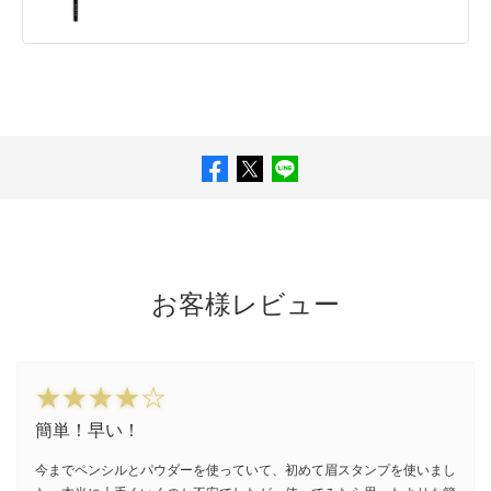
カプリリルグリコール
フェノキシエタノール
トリエトキシカプリリルシラン
ステアリン酸ジメチコノール
トリ(カプリル/カプリン酸)グリセリル
メチコン
ジメチコン
ナイアシンアミド
お客様レビュー
簡単！早い！
今までペンシルとパウダーを使っていて、初めて眉スタンプを使いまし