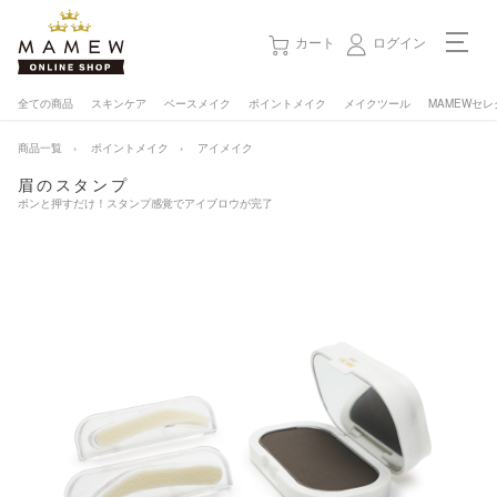
カート
ログイン
全ての商品
スキンケア
ベースメイク
ポイントメイク
メイクツール
MAMEWセレ
店舗メニュー
商品一覧
ポイントメイク
アイメイク
総合トップ
眉のスタンプ
ポンと押すだけ！スタンプ感覚でアイブロウが完了
サロン会員 - ログイン／会員登録
メイク・エステのご予約
店舗一覧
サービスメニュー
MAMEWについて
スタッフ紹介
お知らせ
キャンペーン情報