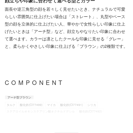
顔立ちや印象に合わせて選べる型とカラー
面長や逆三角型の顔を若々しく見せたいとき、ナチュラルで可愛
らしい雰囲気に仕上げたい場合は「ストレート」、丸型やベース
型の顔を立体的に仕上げたい人、華やかで女性らしい印象に仕上
げたいときは「アーチ型」など、顔立ちやなりたい印象に合わせ
て選べます。カラーは凛としたクールな印象に見せる「グレー」
と、柔らかくやさしい印象に仕上げる「ブラウン」の2種類です。
COMPONENT
アーチ型ブラウン
タルク
酸化鉄(CI77499)
マイカ
酸化鉄(CI77491)
シリカ
ステアロイルオキシステアリン酸オクチルドデシル
酸化鉄(CI77492)
酸化チタン(CI77891)
リンゴ酸ジイソステアリル
ステアリン酸Mg
1,2-ヘキサンジオール
カプリリルグリコール
フェノキシエタノール
トリエトキシカプリリルシラン
ステアリン酸ジメチコノール