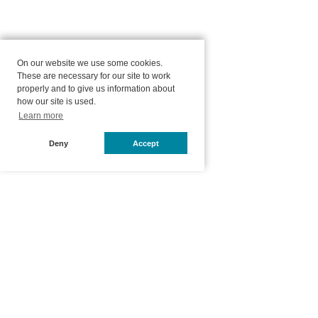
On our website we use some cookies.
These are necessary for our site to work
properly and to give us information about
how our site is used.
Learn more
Deny
Accept
ホーム
オンラインショップ
商品一覧
眉のスタンプ