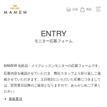
店舗
通販
店舗メニュー
ENTRY
総合トップ
モニター応募フォーム
サロン会員 - ログイン／会員登録
メイク・エステのご予約
店舗一覧
MAMEW 化粧品・メイクレッスンモニターの応募フォームです。
サービスメニュー
応募内容を確認させていただき、弊社スタッフより折り返しご連
絡させていただきます。土日祝日にいただいた応募につきまして
MAMEWについて
は、翌営業日以降のご返信となりますので、あらかじめご了承く
スタッフ紹介
ださい。
お知らせ
募集要項
キャンペーン情報