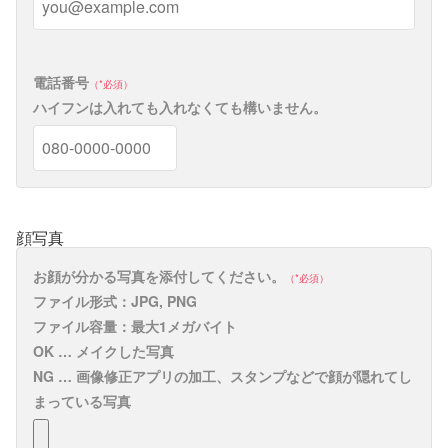
お客様サポート
採用情報
電話番号
必須
ハイフンは入れても入れなくても構いません。
YouTube
Facebook
Instagram
顔写真
お顔が分かる写真を添付してください。
必須
メイクレッスンビ
X
LINE
ファイル形式：JPG, PNG
フォーアフター
ファイル容量：最大1メガバイト
OK … メイクした写真
NG … 画像修正アプリの加工、スタンプなどで顔が隠れてし
まっている写真